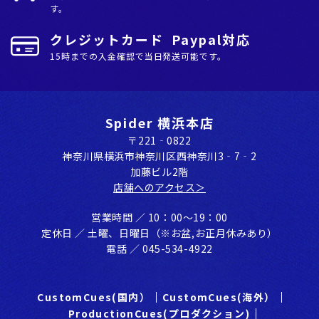
す。
クレジットカード Paypal対応
15時までの入金確認で当日発送可能です。
Spider 横浜本店
〒221‐0822
神奈川県横浜市神奈川区⻄神奈川3‐7‐2
加藤ビル2階
店舗へのアクセス＞
営業時間 ／ 10：00〜19：00
定休⽇ ／ ⼟曜、⽇曜⽇（※お盆,お正⽉休みあり）
電話 ／ 045-534-4922
CustomCues(国内）
CustomCues(海外）
ProductionCues(プロダクション)