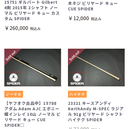
15751 ギルバート Gilbert
木ネジ ビリヤード キュー
4剣 2015年 2シャフト ノー
CUE SPIDER
マル ビリヤード キュー カス
￥12,000
タム SPIDER
税込み
￥260,000
税込み
ノーマル
ハイテク
【ヤフオク出品中】15788
23321 キースアンディ
アダム Adam AJC エボニー
KeithAndy M-SPEC ラジア
蝶インレイ 10山 ノーマル ビ
ル 91g ビリヤード シャフト
リヤード キュー CUE
ハイテク SPIDER
SPIDER□
￥22,000