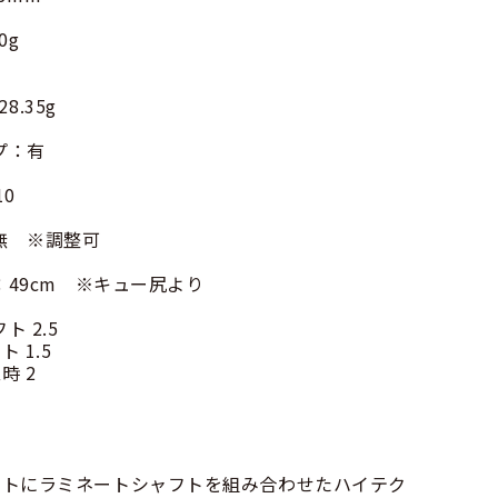
0g
8.35g
プ：有
10
：無 ※調整可
：49cm ※キュー尻より
ト 2.5
.5
2
ットにラミネートシャフトを組み合わせたハイテク