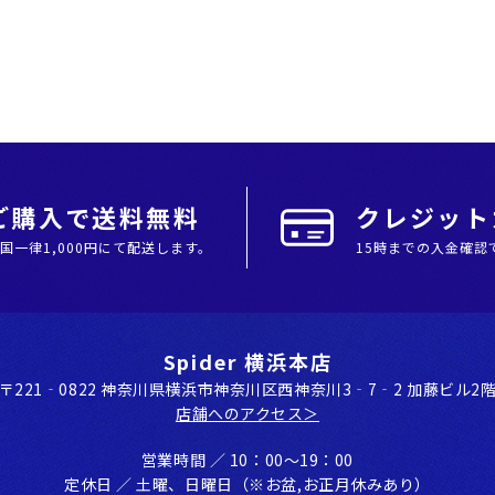
上ご購入で送料無料
クレジットカ
全国⼀律1,000円にて配送します。
15時までの入金確認
Spider 横浜本店
〒221‐0822 神奈川県横浜市神奈川区⻄神奈川3‐7‐2 加藤ビル2
店舗へのアクセス＞
営業時間 ／ 10：00〜19：00
定休⽇ ／ ⼟曜、⽇曜⽇（※お盆,お正⽉休みあり）