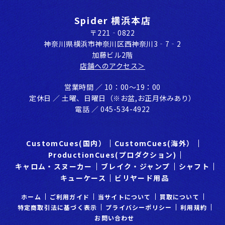
Spider 横浜本店
〒221‐0822
神奈川県横浜市神奈川区⻄神奈川3‐7‐2
加藤ビル2階
店舗へのアクセス＞
営業時間 ／ 10：00〜19：00
定休⽇ ／ ⼟曜、⽇曜⽇（※お盆,お正⽉休みあり）
電話 ／ 045-534-4922
CustomCues(国内）
CustomCues(海外）
ProductionCues(プロダクション)
キャロム・スヌーカー
ブレイク・ジャンプ
シャフト
キューケース
ビリヤード用品
ホーム
ご利⽤ガイド
当サイトについて
買取について
特定商取引法に基づく表示
プライバシーポリシー
利⽤規約
お問い合わせ