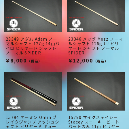
23349 アダム Adam ノー
23346 メッヅ Mezz ノーマ
マルシャフト 127g 14山パ
ルシャフト 126g UJ ビリ
イロ ビリヤード シャフト
ヤード シャフト ノーマル
ノーマル SPIDER
SPIDER
￥8,000
￥12,000
（税込）
（税込）
15794 オーミン Omin ブ
15790 マイクステイシー
レイクジャンプ アッシュシ
Stacey スニーキーピート
ャフト ビリヤード キュー
バットのみ 11山 ビリヤー