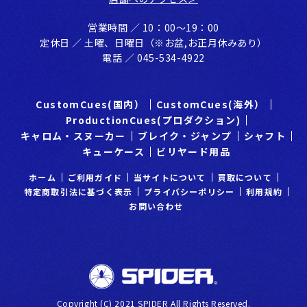
営業時間 ／ 10：00〜19：00
定休⽇ ／ ⼟曜、⽇曜⽇（※お盆,お正⽉休みあり）
電話 ／ 045-534-4922
CustomCues(国内）
CustomCues(海外）
ProductionCues(プロダクション)
キャロム・スヌーカー
ブレイク・ジャンプ
シャフト
キューケース
ビリヤード用品
ホーム
ご利⽤ガイド
当サイトについて
買取について
特定商取引法に基づく表示
プライバシーポリシー
利⽤規約
お問い合わせ
Copyright (C) 2021 SPIDER All Rights Reserved.