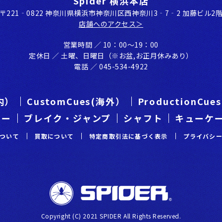
Spider 横浜本店
〒221‐0822 神奈川県横浜市神奈川区⻄神奈川3‐7‐2 加藤ビル2
店舗へのアクセス＞
営業時間 ／ 10：00〜19：00
定休⽇ ／ ⼟曜、⽇曜⽇（※お盆,お正⽉休みあり）
電話 ／ 045-534-4922
国内）
CustomCues(海外）
ProductionCu
カー
ブレイク・ジャンプ
シャフト
キューケ
ついて
買取について
特定商取引法に基づく表示
プライバシ
Copyright (C) 2021 SPIDER All Rights Reserved.