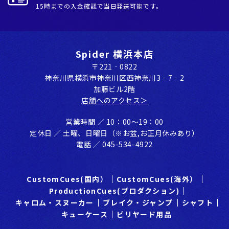
15時までの入金確認で当日発送可能です。
Spider 横浜本店
〒221‐0822
神奈川県横浜市神奈川区⻄神奈川3‐7‐2
加藤ビル2階
店舗へのアクセス＞
営業時間 ／ 10：00〜19：00
定休⽇ ／ ⼟曜、⽇曜⽇（※お盆,お正⽉休みあり）
電話 ／ 045-534-4922
CustomCues(国内）
CustomCues(海外）
ProductionCues(プロダクション)
キャロム・スヌーカー
ブレイク・ジャンプ
シャフト
キューケース
ビリヤード用品