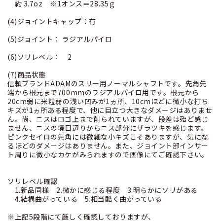
約 3.7oz ※1オンス＝28.35ｇ
(4)ジョイントキャップ：有
(5)ジョイント： ラジアルパイロ
(6)ソリレベル： 2
(7)商品状態
信頼ブランドADAMのスリー用ノーマルシャフトです。先角先
端から根元まで700mmのラジアルパイロ用です。根元から
20cm弱に米粒弱の浅い凹みが1ヵ所、10cmほどに微小な打ち
キズが1ヵ所ある程度で、他に目立つ大きなダメージはありませ
ん。尚、ニスはロゴ上まで削られていますが、段差は殆ど感じ
ません、ニスの境目辺りからニス部分にザラツキを感じます。
ピンクセイロの先角には微細な小キズこそありますが、気にな
るほどのダメージはありません。また、ジョイント部インサー
ト周りに微小なカケがみられますので画像にてご確認下さい。
ソリレベル確認
1.新品同様 2.微かに感じる程度 3.明らかにソリがある
4.結構曲がっている 5.相当酷く曲がっている
※上記5段階にて厳しく確認しておりますが、