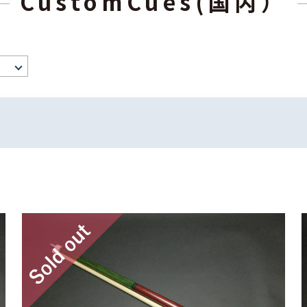
CustomCues(国内）