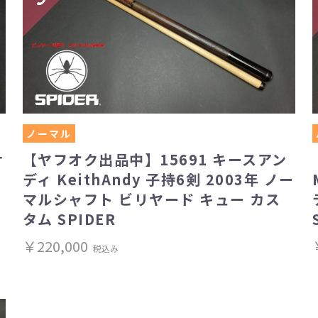
ノーマル
サ
【ヤフオク出品中】15691 キースアン
ディ KeithAndy 子持6剣 2003年 ノー
マルシャフト ビリヤード キュー カス
タム SPIDER
￥220,000
税込み