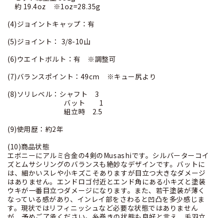
約 19.4oz ※1oz=28.35g
(4)ジョイントキャップ：有
(5)ジョイント： 3/8-10山
(6)ウエイトボルト：有 ※調整可
(7)バランスポイント：49cm ※キュー尻より
(8)ソリレベル：シャフト 3
バット 1
組立時 2.5
(9)使用歴：約2年
(10)商品状態
エボニーにアルミ合金の4剣のMusashiです。シルバーターコイ
ズとムサシリングのバランスも絶妙なデザインです。バットに
は、細かいスレや小キズこそありますが目立つ大きなダメージ
はありません。エンドロゴ付近とエンド角にある小キズと塗装
ウキが一番目立つダメージになります。また、若干塗装が薄く
なっている感があり、インレイ部をさわると凹凸を多少感じま
す。現状ではリフィニッシュなど必要な状態ではありません
が、予めご了承ください。糸巻きの状態も良好と言え、毛羽立