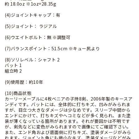
約 18.0oz ※1oz=28.35g
(4)ジョイントキャップ：有
(5)ジョイント： ラジアル
(6)ウエイトボルト：無 ※調整可
(7)バランスポイント：51.5cm ※キュー尻より
(8)ソリレベル：シャフト 2
バット 1
組立時 2
(9)使用歴：約10年
(10)商品状態
カーリーメープルに4枚ベニアの子持8剣、2006年製のキースア
ンディです。バットには、全体的に打ちキズ、凹みがみられま
すが、目立つ大きなダメージは少なめです。スリーブ中間から
エンドにかけて、打ちキズやヘコミなどが多く見られ、また塗
装が薄くなっている箇所があります。それが要因かは不明です
が、剣先などに変色がみられますので画像にてご確認下さい。
また、エンド角および底面側に打ちキズ、塗装ダメージがみら
れます。ジョイント角にも微小なキズ、塗装ダメージなどがみ