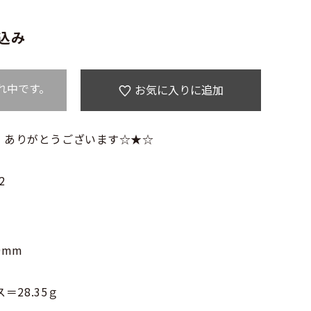
込み
れ中です。
お気に入りに追加
 ありがとうございます☆★☆
2
9mm
＝28.35ｇ