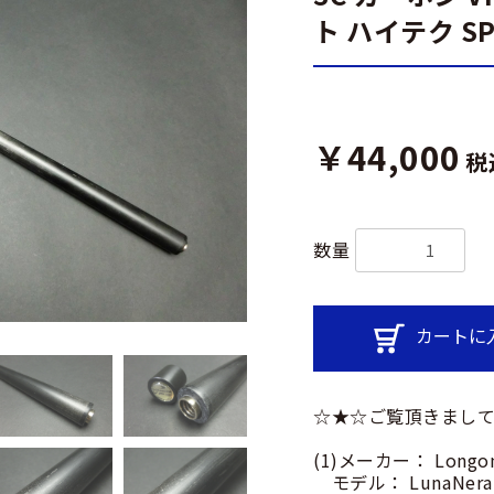
ト ハイテク SP
￥44,000
税
数量
カートに
☆★☆ご覧頂きまして
(1)メーカー： Longo
モデル： LunaNera