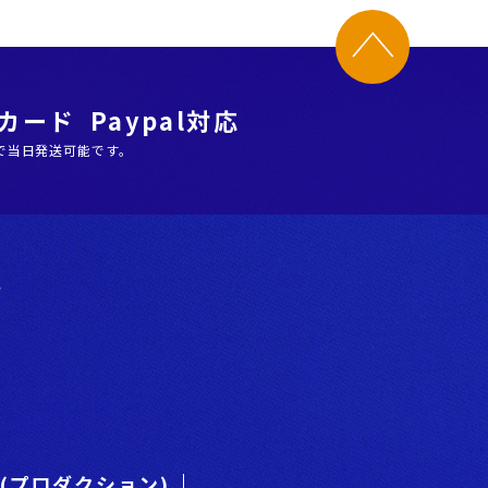
ード Paypal対応
で当日発送可能です。
階
es(プロダクション)