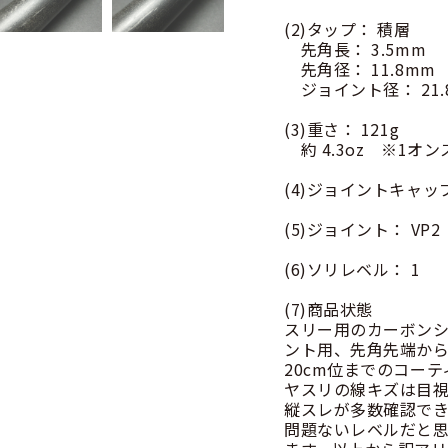
(2)タップ： 積層
先角長： 3.5mm
先角径： 11.8mm
ジョイント径： 21.
(3)重さ： 121g
約 4.3oz ※1オンス
(4)ジョイントキャッ
(5)ジョイント： VP2
(6)ソリレベル： 1
(7)商品状態
スリー用のカーボンシャ
ント用、先角先端から
20cm位までのコー
ヤスリの線キズは目
縦スレが多数確認で
問題ないレベルだと