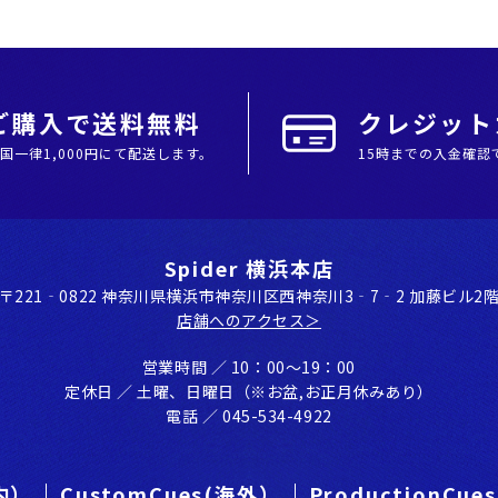
上ご購入で送料無料
クレジットカ
全国⼀律1,000円にて配送します。
15時までの入金確認
Spider 横浜本店
〒221‐0822 神奈川県横浜市神奈川区⻄神奈川3‐7‐2 加藤ビル2
店舗へのアクセス＞
営業時間 ／ 10：00〜19：00
定休⽇ ／ ⼟曜、⽇曜⽇（※お盆,お正⽉休みあり）
電話 ／ 045-534-4922
国内）
CustomCues(海外）
ProductionCu