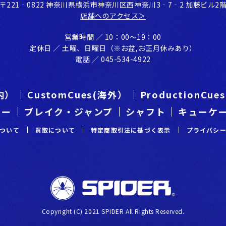
〒221‐0822 神奈川県横浜市神奈川区⻄神奈川3‐7‐2 加藤ビル2
店舗へのアクセス＞
営業時間 ／ 10：00〜19：00
定休⽇ ／ ⼟曜、⽇曜⽇（※お盆,お正⽉休みあり）
電話 ／ 045-534-4922
国内）
CustomCues(海外）
ProductionCu
カー
ブレイク・ジャンプ
シャフト
キューケ
ついて
買取について
特定商取引法に基づく表示
プライバシ
Copyright (C) 2021 SPIDER All Rights Reserved.