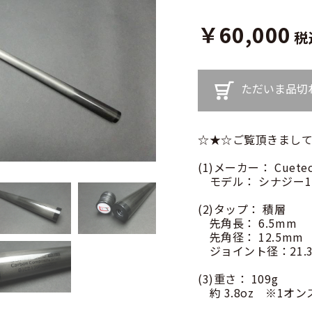
￥60,000
税
ただいま品切
☆★☆ご覧頂きまして
(1)メーカー： Cuete
モデル： シナジー12
(2)タップ： 積層
先角長： 6.5mm
先角径： 12.5mm
ジョイント径：21.
(3)重さ： 109g
約 3.8oz ※1オンス