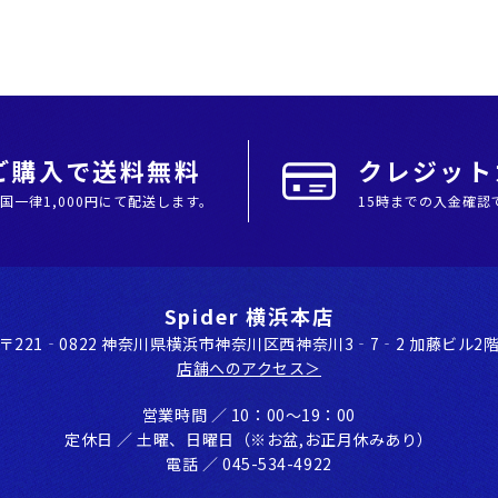
上ご購入で送料無料
クレジットカ
全国⼀律1,000円にて配送します。
15時までの入金確認
Spider 横浜本店
〒221‐0822 神奈川県横浜市神奈川区⻄神奈川3‐7‐2 加藤ビル2
店舗へのアクセス＞
営業時間 ／ 10：00〜19：00
定休⽇ ／ ⼟曜、⽇曜⽇（※お盆,お正⽉休みあり）
電話 ／ 045-534-4922