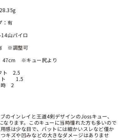
8.35g
プ：有
6-14山パイロ
：有 ※調整可
：47cm ※キュー尻より
ト 2.5
1.5
 2
ブのインレイと王道4剣デザインのJossキュー、
になります。このキューに当時憧れた方も多いので
使用感は少な目で、バットには細かいスレなど僅か
立つキズや凹みなどの大きなダメージはありませ