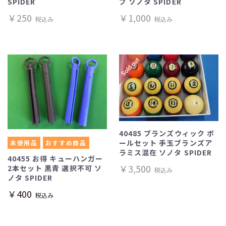
SPIDER
プ ソノタ SPIDER
￥250
￥1,000
税込み
税込み
40485 ブランズウィック ボ
ールセット 手玉ブランズア
未使用品
おすすめ商品
ラミス混在 ソノタ SPIDER
40455 お得 キューハンガー
￥3,500
2本セット 黒青 選択不可 ソ
税込み
ノタ SPIDER
￥400
税込み