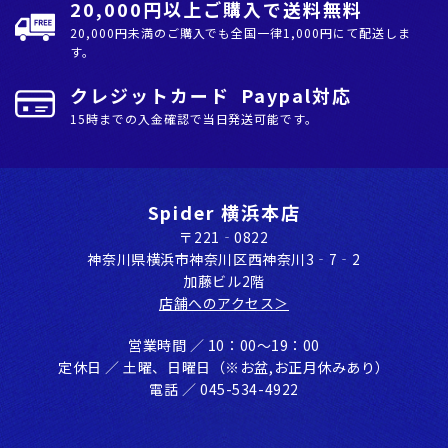
20,000円以上ご購入で送料無料
20,000円未満のご購入でも全国⼀律1,000円にて配送しま
す。
クレジットカード Paypal対応
15時までの入金確認で当日発送可能です。
Spider 横浜本店
〒221‐0822
神奈川県横浜市神奈川区⻄神奈川3‐7‐2
加藤ビル2階
店舗へのアクセス＞
営業時間 ／ 10：00〜19：00
定休⽇ ／ ⼟曜、⽇曜⽇（※お盆,お正⽉休みあり）
電話 ／ 045-534-4922