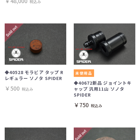
￥48,000
税込み
◆40528 モラビア タップ R
未使用品
レギュラー ソノタ SPIDER
◆40672新品 ジョイントキ
￥500
ャップ 汎用11山 ソノタ
税込み
SPIDER
￥750
税込み