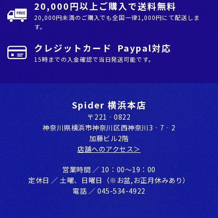
20,000円以上ご購入で送料無料
20,000円未満のご購入でも全国⼀律1,000円にて配送しま
す。
クレジットカード Paypal対応
15時までの入金確認で当日発送可能です。
Spider 横浜本店
〒221‐0822
神奈川県横浜市神奈川区⻄神奈川3‐7‐2
加藤ビル2階
店舗へのアクセス＞
営業時間 ／ 10：00〜19：00
定休⽇ ／ ⼟曜、⽇曜⽇（※お盆,お正⽉休みあり）
電話 ／ 045-534-4922