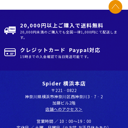
20,000円以上ご購入で送料無料
20,000円未満のご購入でも全国⼀律1,000円にて配送しま
す。
クレジットカード Paypal対応
15時までの入金確認で当日発送可能です。
Spider 横浜本店
〒221‐0822
神奈川県横浜市神奈川区⻄神奈川3‐7‐2
加藤ビル2階
店舗へのアクセス＞
営業時間 ／ 10：00〜19：00
定休⽇ ／ ⼟曜、⽇曜⽇（※お盆,お正⽉休みあり）