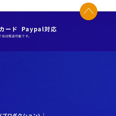
ード Paypal対応
で当日発送可能です。
階
es(プロダクション)