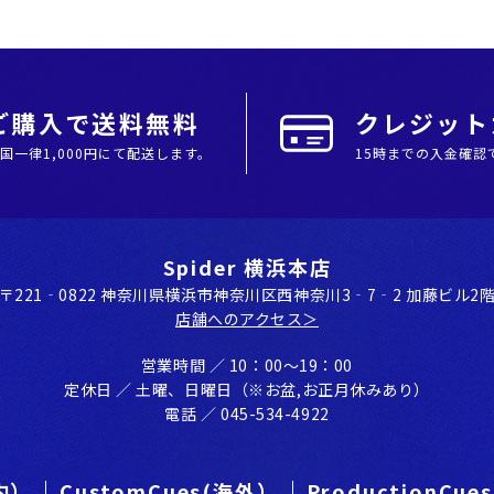
上ご購入で送料無料
クレジットカ
全国⼀律1,000円にて配送します。
15時までの入金確認
Spider 横浜本店
〒221‐0822 神奈川県横浜市神奈川区⻄神奈川3‐7‐2 加藤ビル2
店舗へのアクセス＞
営業時間 ／ 10：00〜19：00
定休⽇ ／ ⼟曜、⽇曜⽇（※お盆,お正⽉休みあり）
電話 ／ 045-534-4922
国内）
CustomCues(海外）
ProductionCu