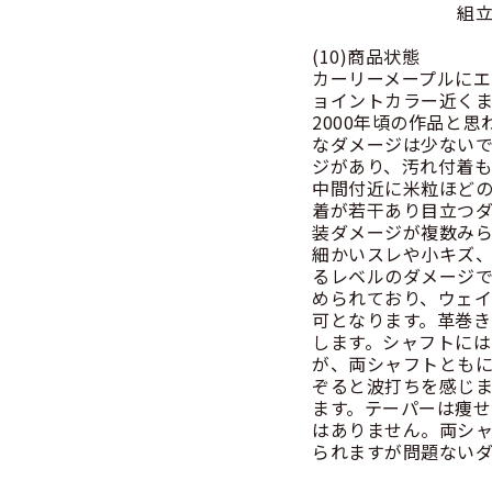
組立時 2/
(10)商品状態
カーリーメープルにエ
ョイントカラー近く
2000年頃の作品と
なダメージは少ないで
ジがあり、汚れ付着
中間付近に米粒ほど
着が若干あり目立つ
装ダメージが複数み
細かいスレや小キズ
るレベルのダメージ
められており、ウェ
可となります。革巻
します。シャフトに
が、両シャフトとも
ぞると波打ちを感じ
ます。テーパーは痩
はありません。両シ
られますが問題ない