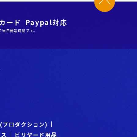
ード Paypal対応
で当日発送可能です。
階
es(プロダクション)
ース
ビリヤード用品