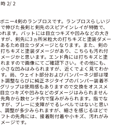
 2
ボニー4剣のランブロスです。ランブロスらしいジ
まで伸びた長剣と剣先のスピアインレイが特徴で、
思われます。バットには目立つキズや凹みなどの大き
すが、剣先に3ヵ所米粒大の打ちキズと塗装ダメー
もあるため目立つダメージとなります。また、剣の
の打ちキズと塗装ダメージがあり、こちらも汚れ付
ダメージかと思います。エンド角には打ちキズと塗
られますので画像にてご確認下さい。その他にも、
、小さな凹みはみられますが、近くでよく見てわか
です。尚、ウェイト部分およびバンパーネジ部は埋
イト調整ならびに純正ネジタイプのバンパー装着不
きグリップは使用感もありますので交換をオススメ
は目立つキズや凹みなどのダメージはみられません
に先角から数センチ内で窪みがみられます。指でな
ますが、プレーに支障がでるレベルではないと思い
せ、調整が多少みられますが、細さを感じるほどで
ャフトの先角には、接着剤付着や小キズ、汚れがみ
ダメージです。