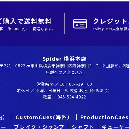
上ご購入で送料無料
クレジットカ
全国⼀律1,000円にて配送します。
15時までの入金確認
Spider 横浜本店
〒221‐0822 神奈川県横浜市神奈川区⻄神奈川3‐7‐2 加藤ビル2
店舗へのアクセス＞
営業時間 ／ 10：00〜19：00
定休⽇ ／ ⼟曜、⽇曜⽇（※お盆,お正⽉休みあり）
電話 ／ 045-534-4922
国内）
CustomCues(海外）
ProductionCu
カー
ブレイク・ジャンプ
シャフト
キューケ