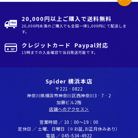
20,000円以上ご購入で送料無料
20,000円未満のご購入でも全国⼀律1,000円にて配送しま
す。
クレジットカード Paypal対応
15時までの入金確認で当日発送可能です。
Spider 横浜本店
〒221‐0822
神奈川県横浜市神奈川区⻄神奈川3‐7‐2
加藤ビル2階
店舗へのアクセス＞
営業時間 ／ 10：00〜19：00
定休⽇ ／ ⼟曜、⽇曜⽇（※お盆,お正⽉休みあり）
電話 ／ 045-534-4922