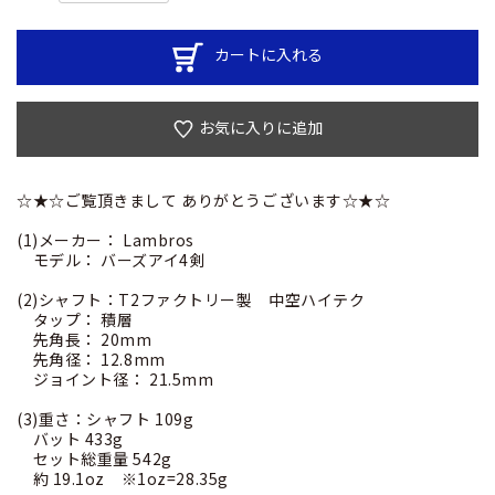
カートに入れる
お気に入りに追加
☆★☆ご覧頂きまして ありがとうございます☆★☆
(1)メーカー： Lambros
モデル： バーズアイ4剣
(2)シャフト：T2ファクトリー製 中空ハイテク
タップ： 積層
先角長： 20mm
先角径： 12.8mm
ジョイント径： 21.5mm
(3)重さ：シャフト 109g
バット 433g
セット総重量 542g
約 19.1oz ※1oz=28.35g