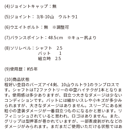
(4)ジョイントキャップ：無
(5)ジョイント： 3/8-10山 ウルトラ1
(6)ウエイトボルト：無 ※調整可
(7)バランスポイント：48.5cm ※キュー尻より
(8)ソリレベル：シャフト 2.5
バット 1
組立時 2.5
(9)使用歴：約5年
(10)商品状態
程好い杢目のバーズアイ4剣、10山ウルトラ1のランブロスで
す。シャフトはT2ファクトリーの中空ハイテクが1本となりま
す。使用感は多少ありますが、目立つ大きなダメージは少ない
コンディションです。バットには細かいスレや小キズが多少み
られますが、大きなダメージはありません。スリーブにある米
粒小の塗装ダメージが一番目立つものになるかと思います。リ
フィニッシュされていると思われ、ロゴはありません。また、
グリップは型押革が巻かれていますが、一部表皮剥がれなどの
ダメージがみられます。まだまだご使用いただける状態ではあ