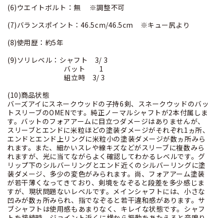
(6)ウエイトボルト：無 ※調整不可
(7)バランスポイント：46.5cm/46.5cm ※キュー尻より
(8)使用歴：約5年
(9)ソリレベル：シャフト 3/ 3
バット 1
組立時 3/ 3
(10)商品状態
バーズアイにスネークウッドの子持6剣、スネークウッドのバッ
トスリーブのOMENです。純正ノーマルシャフトが2本付属しま
す。バットのフォアアームに目立つダメージはありませんが、
スリーブとエンドに米粒ほどの塗装ダメージがそれぞれ1ヵ所、
エンドとエンド上リングに米粒小の塗装ダメージが数ヵ所みら
れます。また、細かいスレや線キズなどがスリーブに複数みら
れますが、光に当てながらよく確認してわかるレベルです。グ
リップ下のシルバーリングとエンド近くのシルバーリングに塗
装ダメージ、多少の変色がみられます。尚、フォアアーム塗装
が若干薄くなってきており、剣境をなぞると段差を多少感じま
すが、現状問題ないレベルです。メインシャフトには、小さな
凹みが数ヵ所みられ、指でなぞると若干違和感があります。サ
ブシャフトは使用感もあまりなく、キレイな状態です。シャフ
トを接続時、ジョイント近くに横から振動をあたえると音鳴り