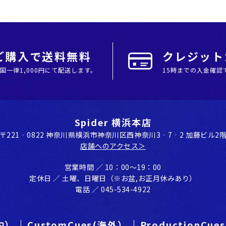
上ご購入で送料無料
クレジットカ
全国⼀律1,000円にて配送します。
15時までの入金確認
Spider 横浜本店
〒221‐0822 神奈川県横浜市神奈川区⻄神奈川3‐7‐2 加藤ビル2
店舗へのアクセス＞
営業時間 ／ 10：00〜19：00
定休⽇ ／ ⼟曜、⽇曜⽇（※お盆,お正⽉休みあり）
電話 ／ 045-534-4922
国内）
CustomCues(海外）
ProductionCu