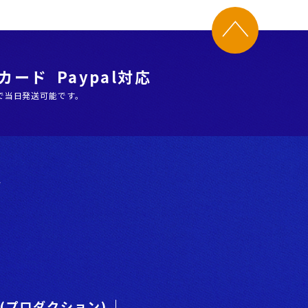
ード Paypal対応
で当日発送可能です。
階
es(プロダクション)