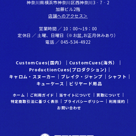
神奈川県横浜市神奈川区⻄神奈川3‐7‐2
加藤ビル2階
店舗へのアクセス＞
営業時間 ／ 10：00〜19：00
定休⽇ ／ ⼟曜、⽇曜⽇（※お盆,お正⽉休みあり）
電話 ／ 045-534-4922
CustomCues(国内）
CustomCues(海外）
ProductionCues(プロダクション)
キャロム・スヌーカー
ブレイク・ジャンプ
シャフト
キューケース
ビリヤード用品
ホーム
ご利⽤ガイド
当サイトについて
買取について
特定商取引法に基づく表示
プライバシーポリシー
利⽤規約
お問い合わせ