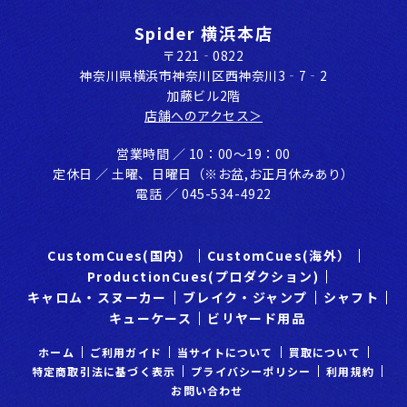
Spider 横浜本店
〒221‐0822
神奈川県横浜市神奈川区⻄神奈川3‐7‐2
加藤ビル2階
店舗へのアクセス＞
営業時間 ／ 10：00〜19：00
定休⽇ ／ ⼟曜、⽇曜⽇（※お盆,お正⽉休みあり）
電話 ／ 045-534-4922
CustomCues(国内）
CustomCues(海外）
ProductionCues(プロダクション)
キャロム・スヌーカー
ブレイク・ジャンプ
シャフト
キューケース
ビリヤード用品
ホーム
ご利⽤ガイド
当サイトについて
買取について
特定商取引法に基づく表示
プライバシーポリシー
利⽤規約
お問い合わせ