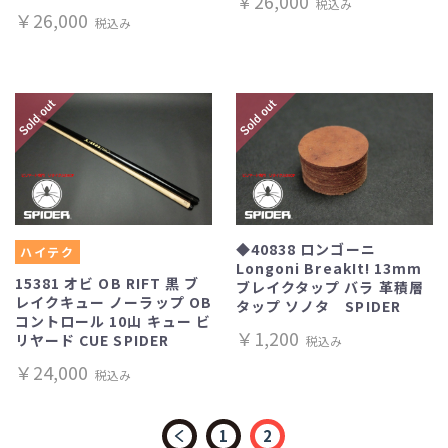
￥26,000
税込み
￥26,000
税込み
◆40838 ロンゴーニ
ハイテク
Longoni BreakIt! 13mm
15381 オビ OB RIFT 黒 ブ
ブレイクタップ バラ 革積層
レイクキュー ノーラップ OB
タップ ソノタ SPIDER
コントロール 10山 キュー ビ
￥1,200
リヤード CUE SPIDER
税込み
￥24,000
税込み
1
2