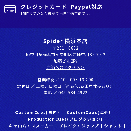
クレジットカード Paypal対応
15時までの入金確認で当日発送可能です。
Spider 横浜本店
〒221‐0822
神奈川県横浜市神奈川区⻄神奈川3‐7‐2
加藤ビル2階
店舗へのアクセス＞
営業時間 ／ 10：00〜19：00
定休⽇ ／ ⼟曜、⽇曜⽇（※お盆,お正⽉休みあり）
電話 ／ 045-534-4922
CustomCues(国内）
CustomCues(海外）
ProductionCues(プロダクション)
キャロム・スヌーカー
ブレイク・ジャンプ
シャフト