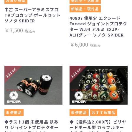
お買い得品
使用少・状態良
新製品・現行品
中古 スーパーアラミスプロ
TVプロカップ ボールセット
40807 使用少 エクシード
ソノタ SPIDER
Exceed ジョイントプロテク
￥7,500
ター WJ用 アルミ EXJP-
税込み
ALHグレー ソノタ SPIDER
￥6,000
税込み
未使用品
未使用品
おすすめ商品
◆ラスト1個 未使用品 訳あ
◆【送料込2,000円】ビリヤ
り ジョイントプロテクター
ードボール型 カラフルキー