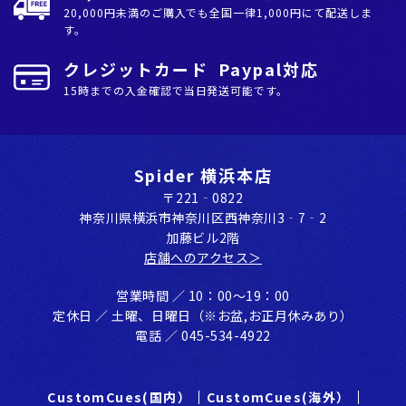
20,000円未満のご購入でも全国⼀律1,000円にて配送しま
す。
クレジットカード Paypal対応
15時までの入金確認で当日発送可能です。
Spider 横浜本店
〒221‐0822
神奈川県横浜市神奈川区⻄神奈川3‐7‐2
加藤ビル2階
店舗へのアクセス＞
営業時間 ／ 10：00〜19：00
定休⽇ ／ ⼟曜、⽇曜⽇（※お盆,お正⽉休みあり）
電話 ／ 045-534-4922
CustomCues(国内）
CustomCues(海外）