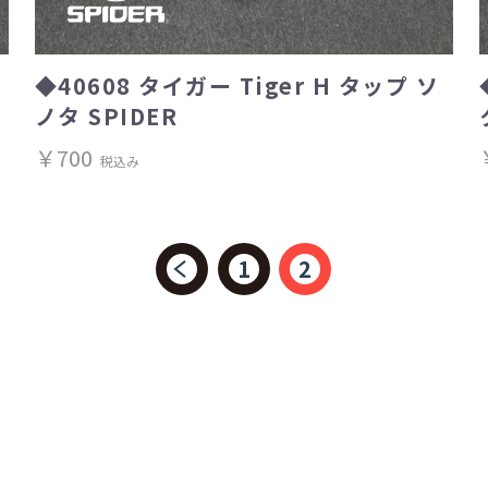
◆40608 タイガー Tiger H タップ ソ
ノタ SPIDER
￥700
税込み
1
2