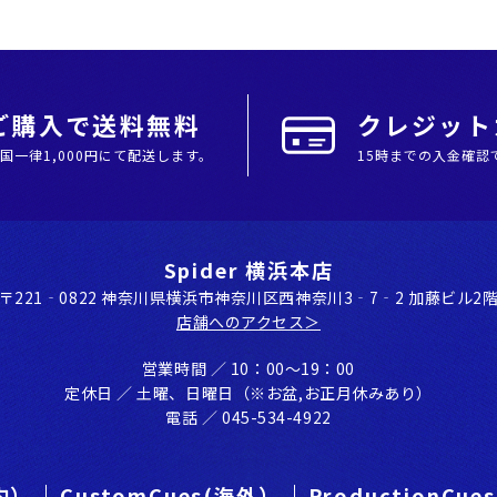
上ご購入で送料無料
クレジットカ
全国⼀律1,000円にて配送します。
15時までの入金確認
Spider 横浜本店
〒221‐0822 神奈川県横浜市神奈川区⻄神奈川3‐7‐2 加藤ビル2
店舗へのアクセス＞
営業時間 ／ 10：00〜19：00
定休⽇ ／ ⼟曜、⽇曜⽇（※お盆,お正⽉休みあり）
電話 ／ 045-534-4922
国内）
CustomCues(海外）
ProductionCu