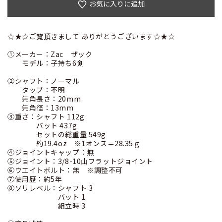
お気に入りに追加
☆★☆ご覧頂きまして ありがとうございます☆★☆
①メーカー：Zac ザック
モデル：子持ち6剣
②シャフト：ノーマル
タップ：不明
先角長さ：20mm
先角径：13mm
③重さ：シャフト 112g
バット 437g
セットの総重量 549g
約19.4oz ※1オンス＝28.35ｇ
④ジョイントキャップ：無
⑤ジョイント：3/8-10山フラットジョイント
⑥ウエイトボルト：無 ※調整不可
⑦使用歴：約5年
⑧ソリレベル：シャフト 3
バット 1
組立時 3