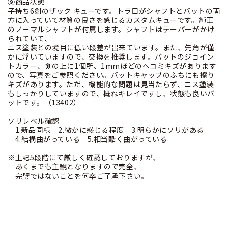
⑨商品状態
子持ち6剣のザック キューです。トラ目がシャフトとバットの両
方に入っていて材質の良さを感じるカスタムキューです。純正
のノーマルシャフトが付属します。シャフトはテーパーがかけ
られていて、
ニス塗装との境目に低い段差が出来ています。また、先角が僅
かに浮いていますので、交換を推奨します。バットのジョイン
トカラー、剣の上に1個所、1mmほどのヘコミキズがあります
ので、写真をご参照ください。バットキャップのふちにも擦り
キズがあります。ただ、機能的な問題は見当たらず、ニス塗装
もしっかりしていますので、概ねキレイですし、状態も良いバ
ットです。（13402）
ソリレベル確認
1.新品同様 2.微かに感じる程度 3.明らかにソリがある
4.結構曲がっている 5.相当酷く曲がっている
※上記5段階にて厳しく確認しておりますが、
あくまでも主観となりますので完全、
完璧ではないことを何卒ご了承下さい。