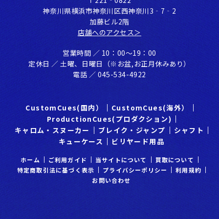
神奈川県横浜市神奈川区⻄神奈川3‐7‐2
加藤ビル2階
店舗へのアクセス＞
営業時間 ／ 10：00〜19：00
定休⽇ ／ ⼟曜、⽇曜⽇（※お盆,お正⽉休みあり）
電話 ／ 045-534-4922
CustomCues(国内）
CustomCues(海外）
ProductionCues(プロダクション)
キャロム・スヌーカー
ブレイク・ジャンプ
シャフト
キューケース
ビリヤード用品
ホーム
ご利⽤ガイド
当サイトについて
買取について
特定商取引法に基づく表示
プライバシーポリシー
利⽤規約
お問い合わせ