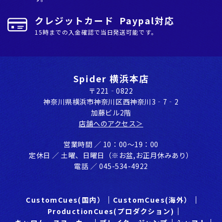
クレジットカード Paypal対応
15時までの入金確認で当日発送可能です。
Spider 横浜本店
〒221‐0822
神奈川県横浜市神奈川区⻄神奈川3‐7‐2
加藤ビル2階
店舗へのアクセス＞
営業時間 ／ 10：00〜19：00
定休⽇ ／ ⼟曜、⽇曜⽇（※お盆,お正⽉休みあり）
電話 ／ 045-534-4922
CustomCues(国内）
CustomCues(海外）
ProductionCues(プロダクション)