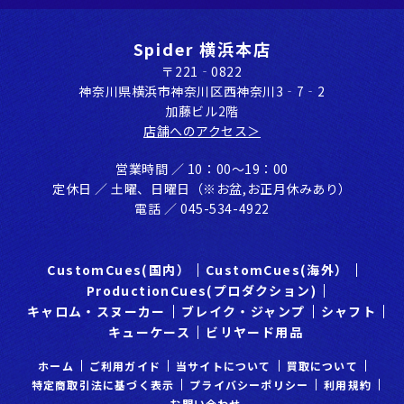
Spider 横浜本店
〒221‐0822
神奈川県横浜市神奈川区⻄神奈川3‐7‐2
加藤ビル2階
店舗へのアクセス＞
営業時間 ／ 10：00〜19：00
定休⽇ ／ ⼟曜、⽇曜⽇（※お盆,お正⽉休みあり）
電話 ／ 045-534-4922
CustomCues(国内）
CustomCues(海外）
ProductionCues(プロダクション)
キャロム・スヌーカー
ブレイク・ジャンプ
シャフト
キューケース
ビリヤード用品
ホーム
ご利⽤ガイド
当サイトについて
買取について
特定商取引法に基づく表示
プライバシーポリシー
利⽤規約
お問い合わせ