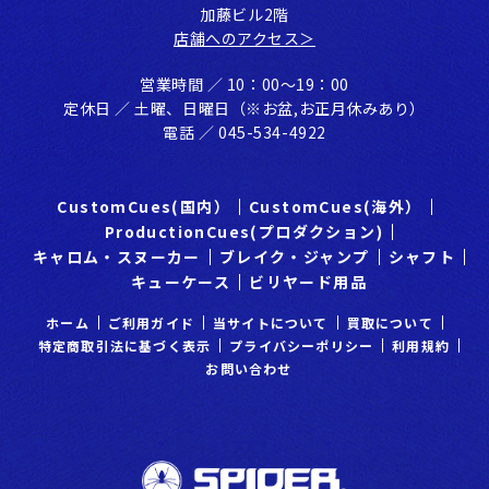
加藤ビル2階
店舗へのアクセス＞
営業時間 ／ 10：00〜19：00
定休⽇ ／ ⼟曜、⽇曜⽇（※お盆,お正⽉休みあり）
電話 ／ 045-534-4922
CustomCues(国内）
CustomCues(海外）
ProductionCues(プロダクション)
キャロム・スヌーカー
ブレイク・ジャンプ
シャフト
キューケース
ビリヤード用品
ホーム
ご利⽤ガイド
当サイトについて
買取について
特定商取引法に基づく表示
プライバシーポリシー
利⽤規約
お問い合わせ