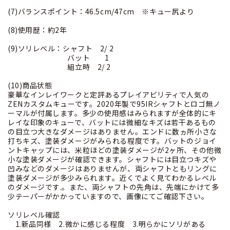
(7)バランスポイント：46.5cm/47cm ※キュー尻より
(8)使用歴：約2年
(9)ソリレベル：シャフト 2/ 2
バット 1
組立時 2/ 2
(10)商品状態
豪華なインレイワークと定評あるプレイアビリティで人気の
ZENカスタムキューです。2020年製で95IRシャフトとロゴ無ノ
ーマルが付属します。多少の使用感はみられますが全体的にキ
レイな印象のキューで、バットには微細なキズは若干あるもの
の目立つ大きなダメージはありません。エンドに数ヵ所小さな
打ちキズ、塗装ダメージがみられる程度です。バットのジョイ
ントキャップには、米粒ほどの塗装ダメージが2ヶ所、その他微
小な塗装ダメージが確認できます。シャフトには目立つキズや
凹みなどのダメージはありませんが、両シャフトともリングに
塗装ダメージが多少みられます。近くでよく見てわかるレベル
のダメージです.。また、両シャフトの先角は、先端にかけて多
少テーパーがかかっていますので、画像にてご確認下さい。
ソリレベル確認
1.新品同様 2.微かに感じる程度 3.明らかにソリがある