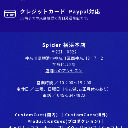
クレジットカード Paypal対応
15時までの入金確認で当日発送可能です。
Spider 横浜本店
〒221‐0822
神奈川県横浜市神奈川区⻄神奈川3‐7‐2
加藤ビル2階
店舗へのアクセス＞
営業時間 ／ 10：00〜19：00
定休⽇ ／ ⼟曜、⽇曜⽇（※お盆,お正⽉休みあり）
電話 ／ 045-534-4922
CustomCues(国内）
CustomCues(海外）
ProductionCues(プロダクション)
キャロム・スヌーカー
ブレイク・ジャンプ
シャフト