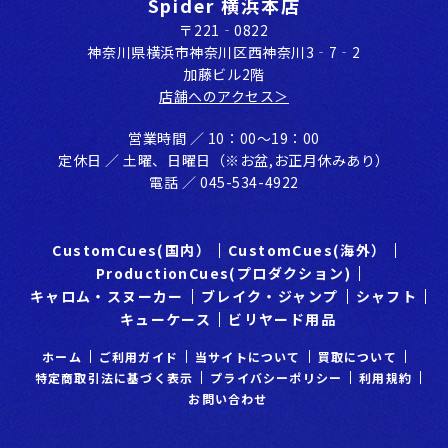
Spider 横浜本店
〒221‐0822
神奈川県横浜市神奈川区⻄神奈川3‐7‐2
加藤ビル2階
店舗へのアクセス＞
営業時間 ／ 10：00〜19：00
定休⽇ ／ ⼟曜、⽇曜⽇（※お盆,お正⽉休みあり）
電話 ／ 045-534-4922
CustomCues(国内）
CustomCues(海外）
ProductionCues(プロダクション)
キャロム・スヌーカー
ブレイク・ジャンプ
シャフト
キューケース
ビリヤード用品
ホーム
ご利⽤ガイド
当サイトについて
買取について
特定商取引法に基づく表示
プライバシーポリシー
利⽤規約
お問い合わせ