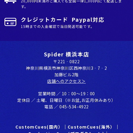
20,000円未満のご購入でも全国⼀律1,000円にて配送しま
す。
クレジットカード Paypal対応
15時までの入金確認で当日発送可能です。
Spider 横浜本店
〒221‐0822
神奈川県横浜市神奈川区⻄神奈川3‐7‐2
加藤ビル2階
店舗へのアクセス＞
営業時間 ／ 10：00〜19：00
定休⽇ ／ ⼟曜、⽇曜⽇（※お盆,お正⽉休みあり）
電話 ／ 045-534-4922
CustomCues(国内）
CustomCues(海外）