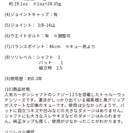
約 19.1oz ※1oz=28.35g
(4)ジョイントキャップ：有
(5)ジョイント： 3/8-14山
(6)ウエイトボルト：有 ※調整可
(7)バランスポイント：46cm ※キュー尻より
(8)ソリレベル：シャフト 1
バット 1
組立時 1.5
(9)使用歴：約0.3年
(10)商品状態
人気カーボンシャフトのシナジー12.5を搭載したトゥルーウッ
ドシリーズです。濃淡がしっかり出ている縞黒檀と黒グリップ
がスマートな印象のキューです。使用は少なかったようで、バ
ットに目立つキズや凹みなどの大きなダメージはありません。
シャフトにも大きなスレやキズなどのダメージはみられませ
ん。純正タップも厚く、使用が少なかったことがわかります。
ソリレベル確認