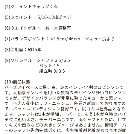
(4)ジョイントキャップ：有
(5)ジョイント： 5/16-18山逆ネジ
(6)ウエイトボルト：有 ※調整可
(7)バランスポイント： 43.5cm/ 46cm ※キュー尻より
(8)使用歴：約15年
(9)ソリレベル：シャフト 3.5/ 3.5
バット 1.5
組立時 3/ 3.5
(10)商品状態
バーズアイベースに黒、白、赤のインレイ4剣のロビンソンで
す。大柄なインレイを用いた独特のデザインが多いロビンソン
ですが、デザインバランスが非常に整ったキューかと思いま
す。当店入荷後にリフィニッシュ、糸巻き新調しておりますの
で、バットはコンディション良好です。尻ゴムは社外品となり
ます。シャフトは1本が極細テーパーで、もう1本が今時のハイ
テクに近い太さ、テーパー具合です。両シャフトともに、目立
つキズや凹みなどの大きなダメージはありません。極細テーパ
ーのシャフト先角先端近くに、多少接着剤付着がありますが問