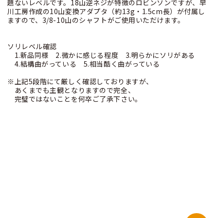
題ないレベルです。18山逆ネジが特徴のロビンソンですが、早
川工房作成の10山変換アダプタ（約13g・1.5cm長）が付属し
ますので、3/8-10山のシャフトがご使用いただけます。
ソリレベル確認
1.新品同様 2.微かに感じる程度 3.明らかにソリがある
4.結構曲がっている 5.相当酷く曲がっている
※上記5段階にて厳しく確認しておりますが、
あくまでも主観となりますので完全、
完璧ではないことを何卒ご了承下さい。