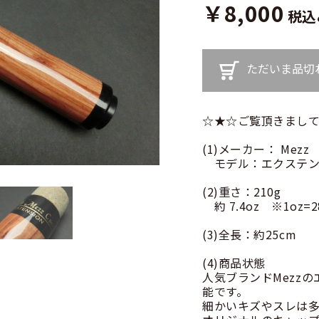
￥8,000
税込
ただいま品切
☆★☆ご覧頂きまして
(1)メーカー： Mezz
モデル：エクステン
(2)重さ：210g
約 7.4oz ※1oz=28
(3)全長：約25cm
(4)商品状態
人気ブランドMezzの
能です。
細かいキズやスレは