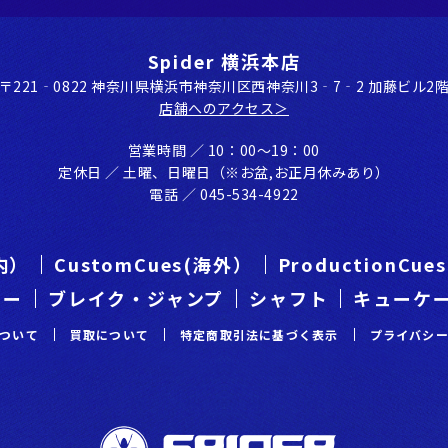
Spider 横浜本店
〒221‐0822 神奈川県横浜市神奈川区⻄神奈川3‐7‐2 加藤ビル2
店舗へのアクセス＞
営業時間 ／ 10：00〜19：00
定休⽇ ／ ⼟曜、⽇曜⽇（※お盆,お正⽉休みあり）
電話 ／ 045-534-4922
国内）
CustomCues(海外）
ProductionCu
カー
ブレイク・ジャンプ
シャフト
キューケ
ついて
買取について
特定商取引法に基づく表示
プライバシ